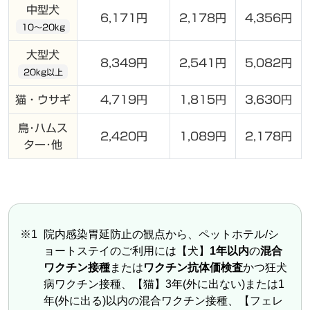
中型犬
6,171円
2,178円
4,356円
10～20kg
大型犬
8,349円
2,541円
5,082円
20kg以上
猫・ウサギ
4,719円
1,815円
3,630円
鳥･ハムス
2,420円
1,089円
2,178円
ター･他
※1
院内感染胃延防止の観点から、ペットホテル/シ
ョートステイのご利用には【犬】
1年以内
の
混合
ワクチン接種
または
ワクチン抗体価検査
かつ狂犬
病ワクチン接種、【猫】3年(外に出ない)または1
年(外に出る)以内の混合ワクチン接種、【フェレ