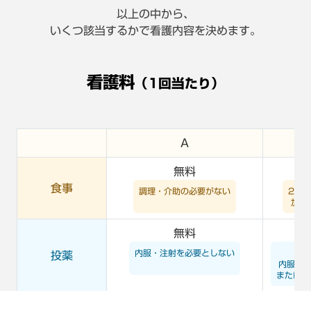
以上の中から、
いくつ該当するかで看護内容を決めます。
看護料
（1回当たり）
Ａ
無料
食事
調理・介助の必要がない
2種
加熱
無料
内服・注射を必要としない
⾷
投薬
内服薬
または点
無料