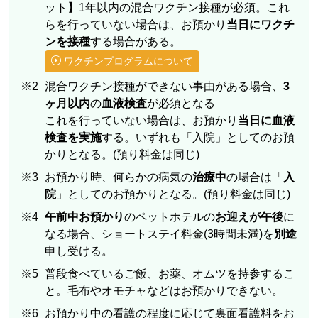
ット】1年以内の混合ワクチン接種が必須。これ
らを行っていない場合は、お預かり
当日にワクチ
ンを接種
する場合がある。
ワクチンプログラムについて
※2
混合ワクチン接種ができない事由がある場合、
3
ヶ月以内
の
血液検査
が必須となる
これを行っていない場合は、お預かり
当日に血液
検査を実施
する。いずれも「入院」としてのお預
かりとなる。(預り料金は同じ)
※3
お預かり時、何らかの病気の
治療中
の場合は「
入
院
」としてのお預かりとなる。(預り料金は同じ)
※4
午前中お預かり
のペットホテルの
お迎えが午後
に
なる場合、ショートステイ料金(3時間未満)を
別途
申し受ける。
※5
普段食べているご飯、お薬、オムツを持参するこ
と。毛布やオモチャなどはお預かりできない。
※6
お預かり中の看護の程度に応じて裏面看護料をお