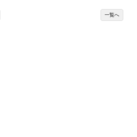
一覧へ
診療案内
診療科
獣医師出勤表
初診の方